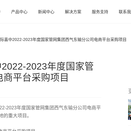
特
产品中心
新闻中心
解决方案
服务支持
联系我
国际喜中2022-2023年度国家管网集团西气东输分公司电商平台采购项目
2022-2023年度国家管
电商平台采购项目
2-2023年度国家管网集团西气东输分公司电商平
地的重大项目。