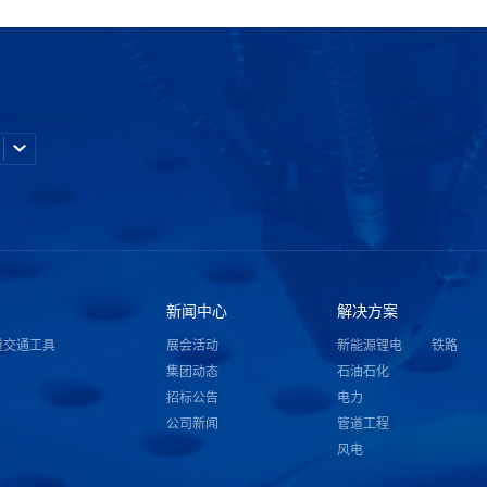
新闻中心
解决方案
道交通工具
展会活动
新能源锂电
铁路
集团动态
石油石化
招标公告
电力
公司新闻
管道工程
风电