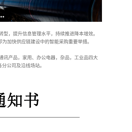
转型，提升信息管理水平，持续推进降本增效。
项目即为加快供应链建设中的智能采购重要举措。
通讯产品，家用、办公电器，杂品，工业品四大
各分公司及沿线场站。