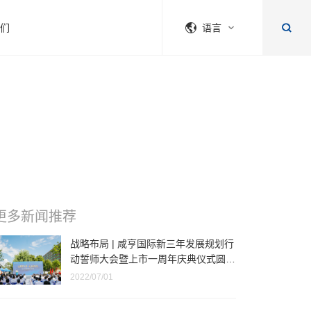
们
语言
更多新闻推荐
战略布局 | 咸亨国际新三年发展规划行
动誓师大会暨上市一周年庆典仪式圆满
举办
2022/07/01