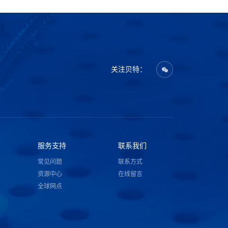
关注贝特：
服务支持
联系我们
常见问题
联系方式
资源中心
在线留言
全球网点