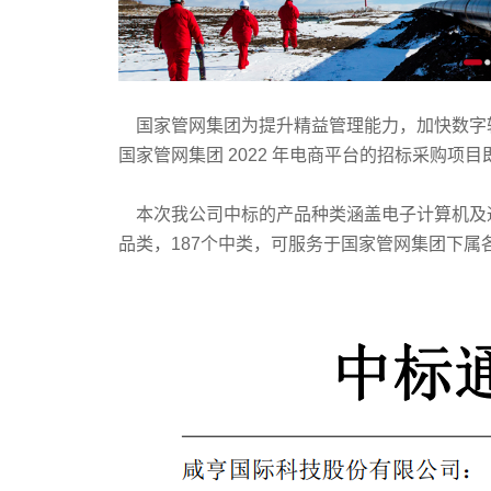
国家管网集团为提升精益管理能力，加快数字
国家管网集团 2022 年电商平台的招标采购
本次我公司中标的产品种类涵盖电子计算机及
品类，187个中类，可服务于国家管网集团下属