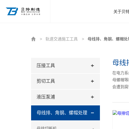
http://www.beitezhizao.com/index.php
关于贝
>
轨道交通施工工具
>
母线排、角钢、螺帽处
母线
压接工具
在电力系
母螺帽等
剪切工具
会遭到腐
液压泵浦
母线排、角钢、螺帽处理
母排切断机