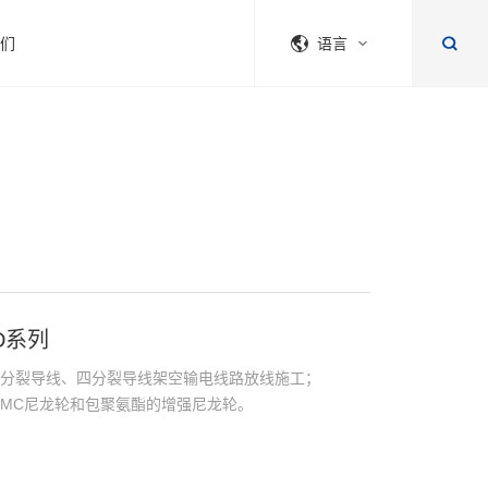
们
语言
D系列
双分裂导线、四分裂导线架空输电线路放线施工；
MC尼龙轮和包聚氨酯的增强尼龙轮。