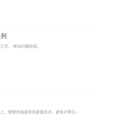
系列
江河、 峡谷的钢绞线。
钢上，使钢丝绳或导线紧靠挂点，避免过牵引。