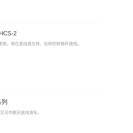
CS-2
向使用，用在直线或左转、右转的转角杆放线。
系列
车又可作朝天放线滑车。