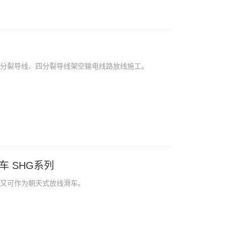
双分裂导线、四分裂导线架空输电线路放线施工。
 SHG系列
车又可作为朝天式放线滑车。