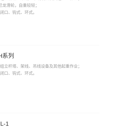
尼龙滑轮，自重较轻；
、闭口、钩式、环式。
H系列
中组立杆塔、架线、吊线设备及其他起重作业；
、闭口、钩式、环式。
L-1