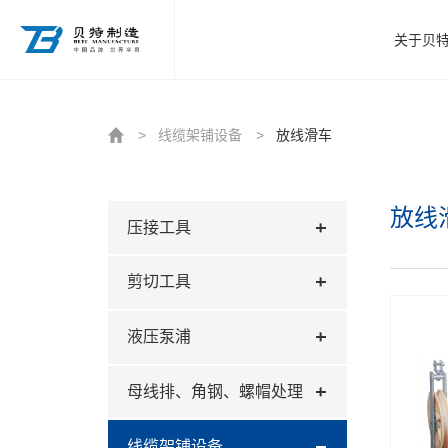
http://www.beitezhizao.com/index.php
关于贝
>
线缆架铺设备
>
放线滑车
放线
压接工具
剪切工具
液压泵浦
母线排、角钢、螺帽处理
线缆架铺设备