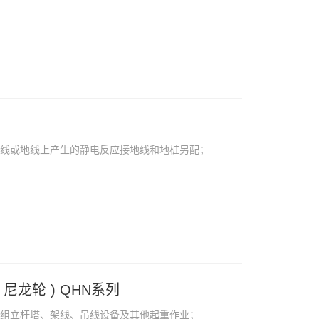
导线或地线上产生的静电反应接地线和地桩另配；
尼龙轮 ) QHN系列
中组立杆塔、架线、吊线设备及其他起重作业；