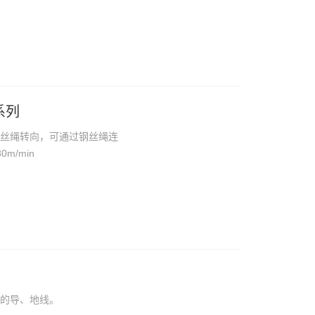
系列
钢丝绳转向，可通过钢丝绳连
m/min
扬的导、地线。