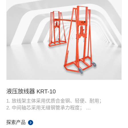
液压放线器 KRT-10
1. 放线架主体采用优质合金钢、轻便、耐用；
2. 中间轴芯采用无缝钢管承力程度；
3.用于线路施工中导线放线，牵引导线时，线盘可自
动旋转，便于操作。
探索产品