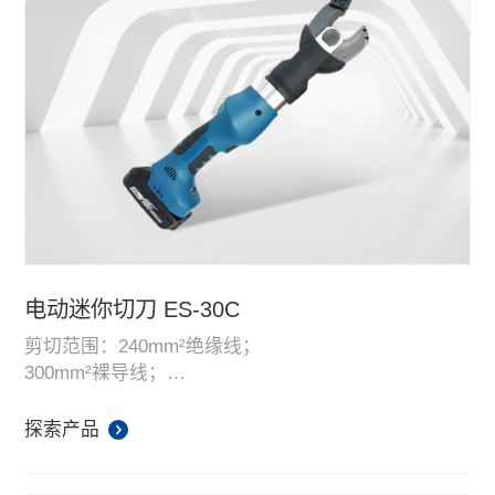
电动迷你切刀 ES-30C
剪切范围：240mm²绝缘线；
300mm²裸导线；
φ32mm单芯铜铝导线。
探索产品