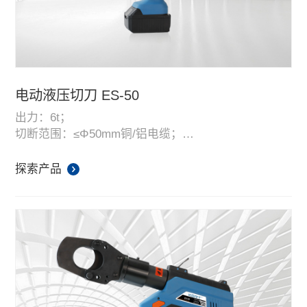
电动液压切刀 ES-50
出力：6t；
切断范围：≤Φ50mm铜/铝电缆；
头部能自由旋转360度；
双段式液压系统，自动泄压，内置智能电脑芯片，方
探索产品
便读取和记录使用信息；
高性能、高容量18V带电量显示锂电池，平均使用次数
100-120次，配备快速充电器；
配有LED工作照明灯，让工作更方便。