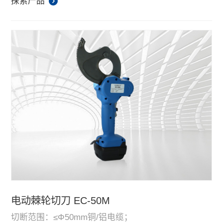
探索产品
电动棘轮切刀 EC-50M
切断范围：≤Φ50mm铜/铝电缆；