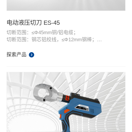
电动液压切刀 ES-45
切断范围：≤Φ45mm铜/铝电缆；
切断范围：钢芯铝绞线，≤Φ12mm钢棒；
头部能自由旋转360度；
双段式液压系统，自动泄压，内置智能电脑芯片，方
探索产品
便读取和记录使用信息；
高性能、高容量18V带电量显示锂电池，平均使用次数
100-120次，配备快速充电器；
配有LED工作照明灯，让工作更方便。