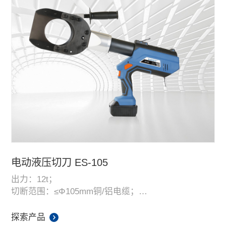
100-120次，配备快速充电器；
配有LED工作照明灯，让工作更方便。
电动液压切刀 ES-105
出力：12t；
切断范围：≤Φ105mm铜/铝电缆；
切断范围：≤3x300mm²铠装电缆；
头部能自由旋转360度；
探索产品