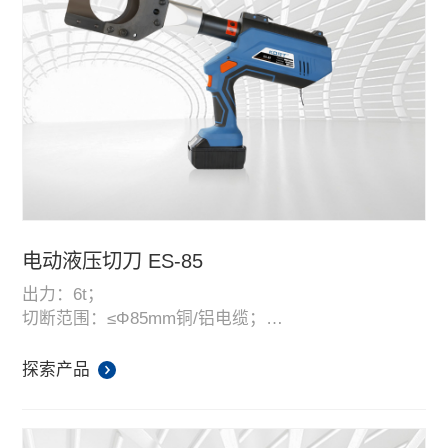
电动液压切刀 ES-85
出力：6t；
切断范围：≤Φ85mm铜/铝电缆；
切断范围：≤3x185mm²铠装电缆；
头部能自由旋转360度；
探索产品
双段式液压系统，自动泄压，内置智能电脑芯片，方
便读取和记录使用信息；
高性能、高容量18V带电量显示锂电池，平均使用次数