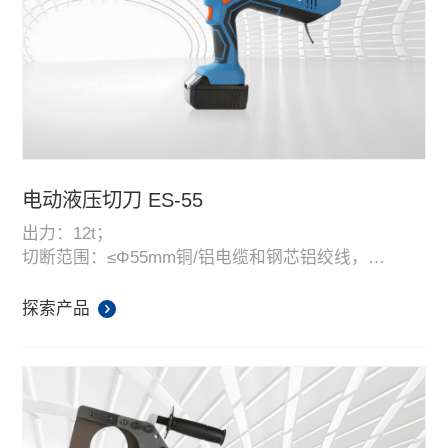
电动液压切刀 ES-55
出力：12t；
切断范围：≤Φ55mm铜/铝电缆和钢芯铝绞线，
≤Φ20mm钢棒；
头部能自由旋转360度；
探索产品
双段式液压系统，自动泄压，内置智能电脑芯片，方
便读取和记录使用信息；
高性能、高容量18V带电量显示锂电池，平均使用次数
100-120次，配备快速充电器；
配有LED工作照明灯，让工作更方便。