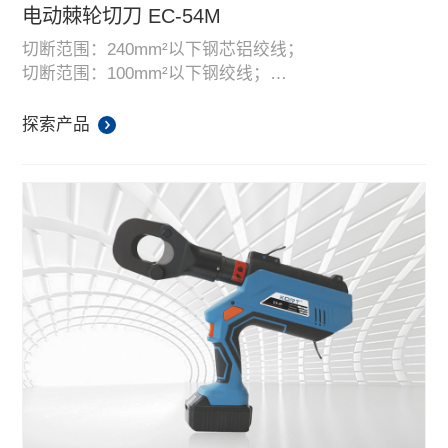
电动棘轮切刀 EC-54M
切断范围：240mm²以下钢芯铝绞线；
切断范围：100mm²以下钢绞线；
内置智能电脑芯片，方便读取和记录使用信息；
高性能、高容量14.4V锂电池，配备快速充电器。
探索产品