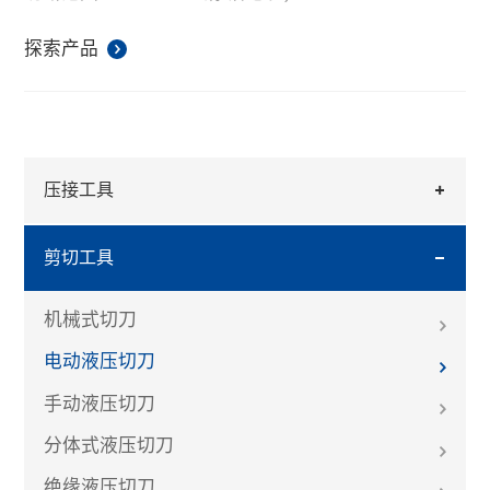
切断范围：≤3x300mm2铠装电缆；
头部能自由旋转360度；
探索产品
双段式液压系统，自动泄压，内置智能电脑芯片，方
便读取和记录使用信息；
高性能、高容量18V带电量显示锂电池，平均使用次数
100-120次，配备快速充电器；
配有LED工作照明灯，让工作更方便。
压接工具
剪切工具
机械式切刀
电动液压切刀
手动液压切刀
分体式液压切刀
绝缘液压切刀