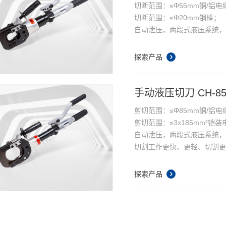
切断范围：≤Φ55mm铜/铝
切断范围：≤Φ20mm钢棒；
自动泄压，两段式液压系统
切割工作更快、更轻、切割
翻开式头部设计。360度自由
探索产品
手动泄压按钮，切断中途松
手动液压切刀 CH-8
剪切范围：≤Φ85mm铜/铝电
剪切范围：≤3x185mm²铠
自动泄压，两段式液压系统
切割工作更快、更轻、切割
翻开式头部设计。360度自由
手动泄压按钮，切断中途松
探索产品