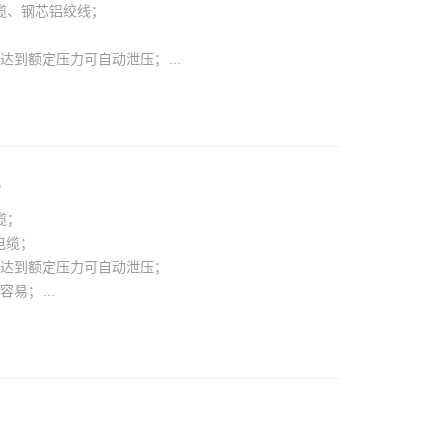
电缆、钢芯铝绞线；
，达到额定压力可自动泄压；
更容易；
旋转；
开，快速复位。
5
缆；
装电缆；
，达到额定压力可自动泄压；
更容易；
旋转；
开，快速复位。