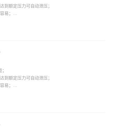
，达到额定压力可自动泄压；
更容易；
旋转；
开，快速复位。
0
缆；
，达到额定压力可自动泄压；
更容易；
旋转；
，快速复位.
5