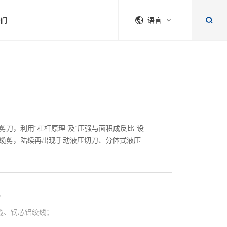
们
语言
刀，利用“杠杆原理”及“压强与面积成反比”设
缆剪，陆续再出现手动液压切刀、分体式液压
5
电缆、钢芯铝绞线；