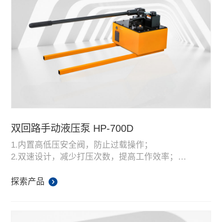
双回路手动液压泵 HP-700D
1.内置高低压安全阀，防止过载操作；
2.双速设计，减少打压次数，提高工作效率；
3.单向阀内的流溢阀可防止过载自由下降；
4.适用于大吨位液压缸和其他中型液压设备；
探索产品
5.全金属结构，适用于多种恶劣环境下使用。