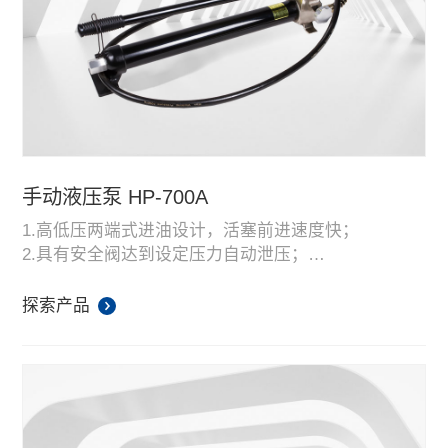
手动液压泵 HP-700A
1.高低压两端式进油设计，活塞前进速度快；
2.具有安全阀达到设定压力自动泄压；
3.真空油囊可以在多种角度作业；
4.坚固的金属结构增加了强度及耐用性，在焊接环境
探索产品
中使用不会燃烧；
5.加长手柄设计，使操作时更加省力，出油更快。