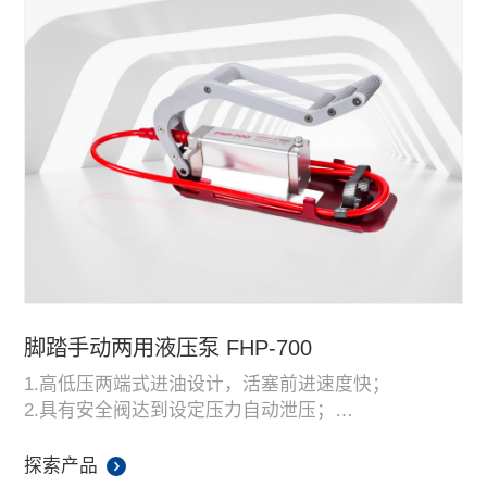
脚踏手动两用液压泵 FHP-700
1.高低压两端式进油设计，活塞前进速度快；
2.具有安全阀达到设定压力自动泄压；
3.在使用过程中按泄压阀即可回油；
4.采用高强度合金铝制作而成，重量轻。
探索产品