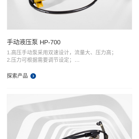
手动液压泵 HP-700
1.高压手动泵采用双速设计，流量大、压力高；
2.压力可根据需要调节设定；
3.内置高低压安全阀，安全性能高；
4.工作时请将加油盖拧至“通气”位置，工作结束后拧至
探索产品
“锁紧”的位置；
5.泵体选用高强度轻质金属与增强工程塑料组成，重
量轻、强度高。