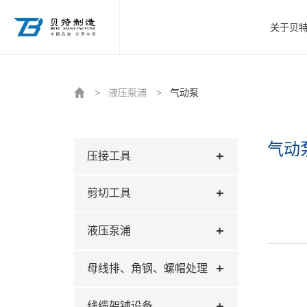
http://www.beitezhizao.com/index.php
关于贝
>
液压泵浦
>
气动泵
气动
压接工具
剪切工具
液压泵浦
母线排、角钢、螺帽处理
线缆架铺设备