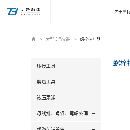
http://www.beitezhizao.com/index.php
关于贝
>
大型设备安装
>
螺栓拉伸器
螺栓
压接工具
剪切工具
液压泵浦
母线排、角钢、螺帽处理
线缆架铺设备