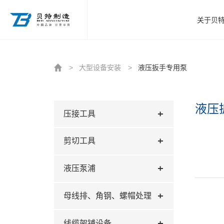
http://www.beitezhizao.com/index.php
关于贝
>
大型设备安装
>
液压扳手专用泵
液压
压接工具
剪切工具
液压泵浦
母线排、角钢、螺帽处理
线缆架铺设备